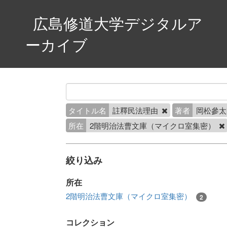
広島修道大学デジタルア
ーカイブ
タイトル名
註釋民法理由
著者
岡松參
所在
2階明治法曹文庫（マイクロ室集密）
絞り込み
所在
2階明治法曹文庫（マイクロ室集密）
2
コレクション