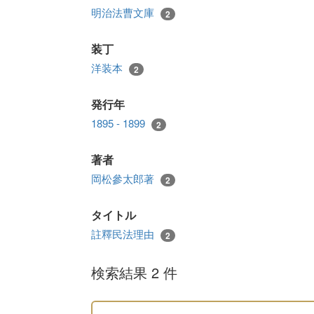
明治法曹文庫
2
装丁
洋装本
2
発行年
1895 - 1899
2
著者
岡松參太郎著
2
タイトル
註釋民法理由
2
検索結果 2 件