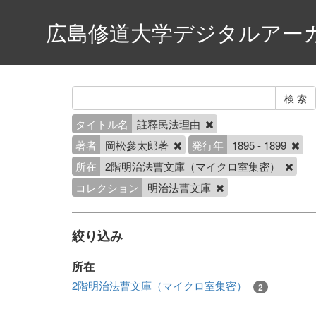
広島修道大学デジタルアー
タイトル名
註釋民法理由
著者
岡松參太郎著
発行年
1895 - 1899
所在
2階明治法曹文庫（マイクロ室集密）
コレクション
明治法曹文庫
絞り込み
所在
2階明治法曹文庫（マイクロ室集密）
2