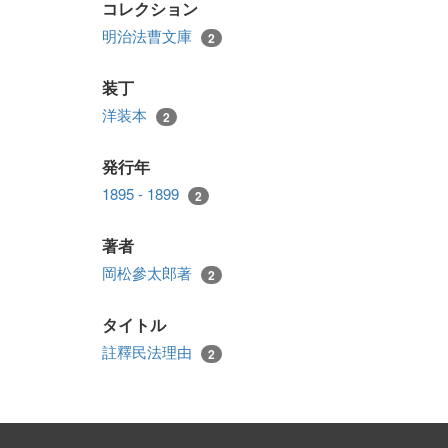
コレクション
明治法曹文庫
2
装丁
洋装本
2
発行年
1895 - 1899
2
著者
岡松參太郎著
2
タイトル
註釋民法理由
2