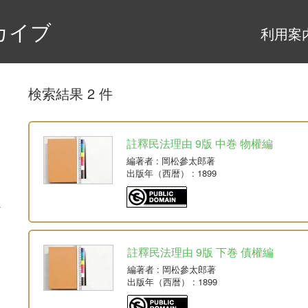
カイブ
利用案
検索結果 2 件
註釋民法理由 9版 中巻 物權編
編著者
: 岡松參太郎著
出版年（西暦）
: 1899
註釋民法理由 9版 下巻 債權編
編著者
: 岡松參太郎著
出版年（西暦）
: 1899