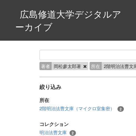
広島修道大学デジタルア
ーカイブ
著者
岡松參太郎著
所在
2階明治法曹文
絞り込み
所在
2階明治法曹文庫（マイクロ室集密）
2
コレクション
明治法曹文庫
2