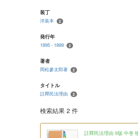
装丁
洋装本
2
発行年
1895 - 1899
2
著者
岡松參太郎著
2
タイトル
註釋民法理由
2
検索結果 2 件
註釋民法理由 9版 中巻 