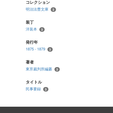
コレクション
明治法曹文庫
3
装丁
洋装本
3
発行年
1875 - 1879
3
著者
東亰裁判所編纂
3
タイトル
民事要録
3