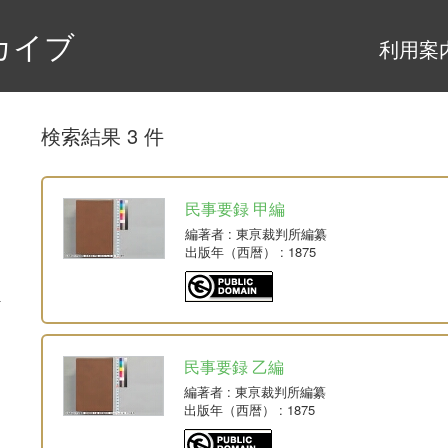
カイブ
利用案
検索結果 3 件
民事要録 甲編
編著者
: 東亰裁判所編纂
出版年（西暦）
: 1875
民事要録 乙編
編著者
: 東亰裁判所編纂
出版年（西暦）
: 1875