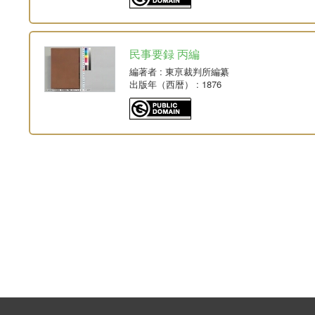
民事要録 丙編
編著者
: 東亰裁判所編纂
出版年（西暦）
: 1876