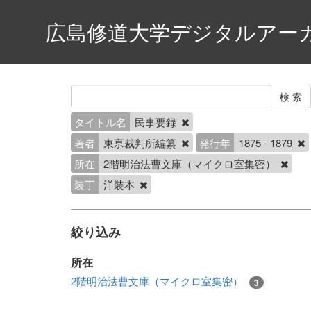
広島修道大学デジタルアー
タイトル名
民事要録
著者
東亰裁判所編纂
発行年
1875 - 1879
所在
2階明治法曹文庫（マイクロ室集密）
装丁
洋装本
絞り込み
所在
2階明治法曹文庫（マイクロ室集密）
3