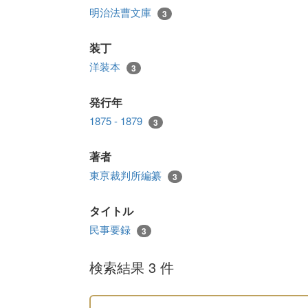
明治法曹文庫
3
装丁
洋装本
3
発行年
1875 - 1879
3
著者
東亰裁判所編纂
3
タイトル
民事要録
3
検索結果 3 件