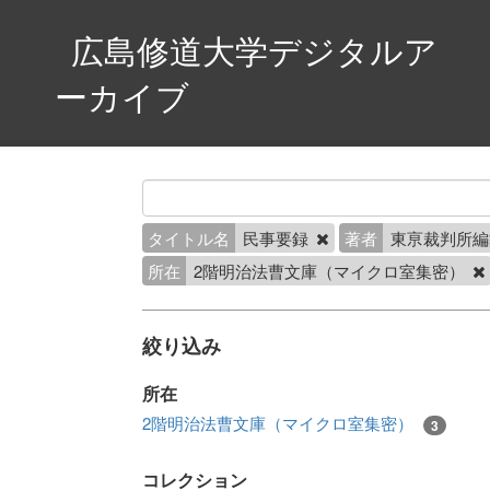
広島修道大学デジタルア
ーカイブ
タイトル名
民事要録
著者
東亰裁判所
所在
2階明治法曹文庫（マイクロ室集密）
絞り込み
所在
2階明治法曹文庫（マイクロ室集密）
3
コレクション