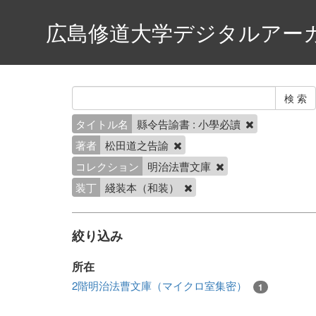
広島修道大学デジタルアー
タイトル名
縣令告諭書 : 小學必讀
著者
松田道之告諭
コレクション
明治法曹文庫
装丁
綫装本（和装）
絞り込み
所在
2階明治法曹文庫（マイクロ室集密）
1