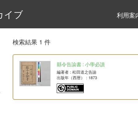
カイブ
利用案
検索結果 1 件
縣令告諭書 : 小學必讀
編著者
: 松田道之告諭
出版年（西暦）
: 1873