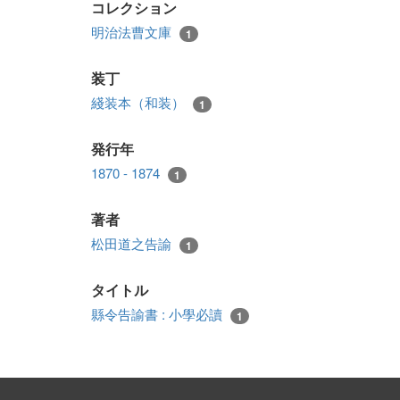
コレクション
明治法曹文庫
1
装丁
綫装本（和装）
1
発行年
1870 - 1874
1
著者
松田道之告諭
1
タイトル
縣令告諭書 : 小學必讀
1