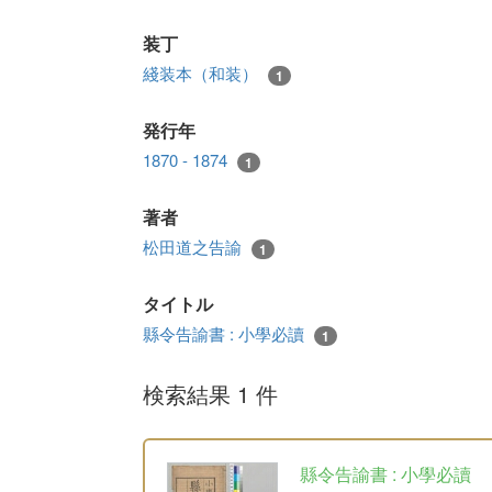
装丁
綫装本（和装）
1
発行年
1870 - 1874
1
著者
松田道之告諭
1
タイトル
縣令告諭書 : 小學必讀
1
検索結果 1 件
縣令告諭書 : 小學必讀