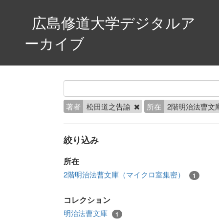
広島修道大学デジタルア
ーカイブ
著者
松田道之告諭
所在
2階明治法曹文
絞り込み
所在
2階明治法曹文庫（マイクロ室集密）
1
コレクション
明治法曹文庫
1