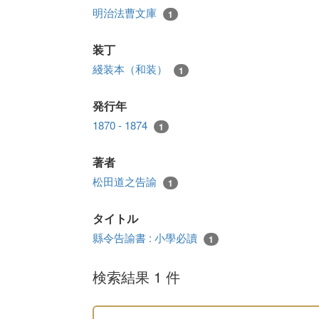
明治法曹文庫
1
装丁
綫装本（和装）
1
発行年
1870 - 1874
1
著者
松田道之告諭
1
タイトル
縣令告諭書 : 小學必讀
1
検索結果 1 件