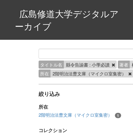
広島修道大学デジタルア
ーカイブ
タイトル名
縣令告諭書 : 小學必讀
著者
所在
2階明治法曹文庫（マイクロ室集密）
絞り込み
所在
2階明治法曹文庫（マイクロ室集密）
1
コレクション