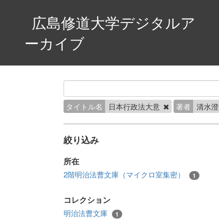
広島修道大学デジタルア
ーカイブ
タイトル名
日本行政法大意
著者
清水
絞り込み
所在
2階明治法曹文庫（マイクロ室集密）
1
コレクション
明治法曹文庫
1