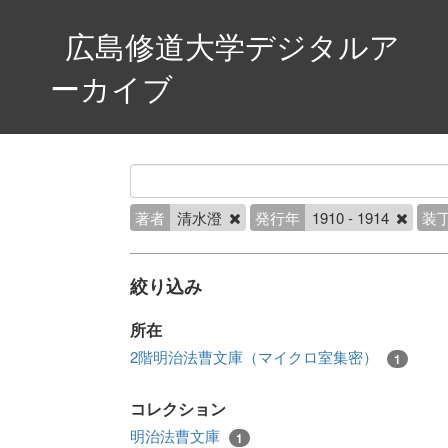
広島修道大学デジタルア
ーカイブ
著者
清水澄
発行年
1910 - 1914
装
絞り込み
所在
2階明治法曹文庫（マイクロ室集密）
1
コレクション
明治法曹文庫
1