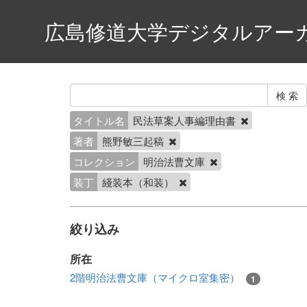
広島修道大学デジタルアー
タイトル名
民法草案人事編理由書
著者
熊野敏三起稿
コレクション
明治法曹文庫
装丁
綫装本（和装）
絞り込み
所在
2階明治法曹文庫（マイクロ室集密）
1