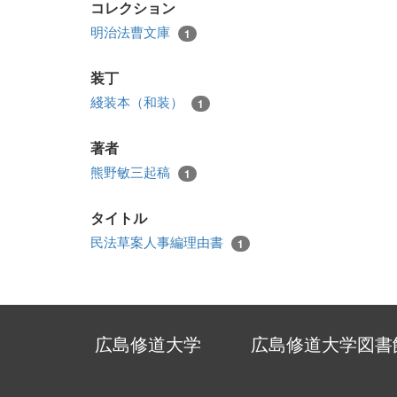
コレクション
明治法曹文庫
1
装丁
綫装本（和装）
1
著者
熊野敏三起稿
1
タイトル
民法草案人事編理由書
1
広島修道大学
広島修道大学図書