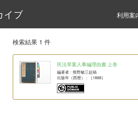
カイブ
利用案
検索結果 1 件
民法草案人事編理由書 上巻
編著者
: 熊野敏三起稿
出版年（西暦）
: ［1888］