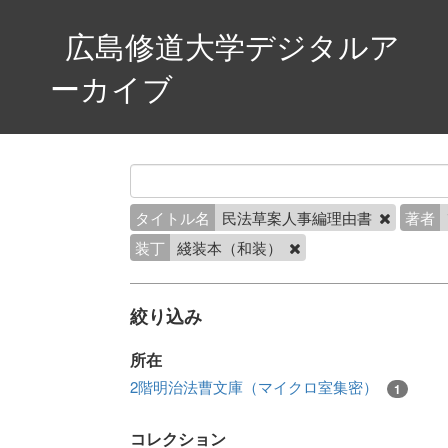
広島修道大学デジタルア
ーカイブ
タイトル名
民法草案人事編理由書
著者
装丁
綫装本（和装）
絞り込み
所在
2階明治法曹文庫（マイクロ室集密）
1
コレクション