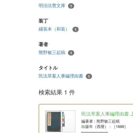
明治法曹文庫
1
装丁
綫装本（和装）
1
著者
熊野敏三起稿
1
タイトル
民法草案人事編理由書
1
検索結果 1 件
民法草案人事編理由書 
編著者
: 熊野敏三起稿
出版年（西暦）
: ［1888］