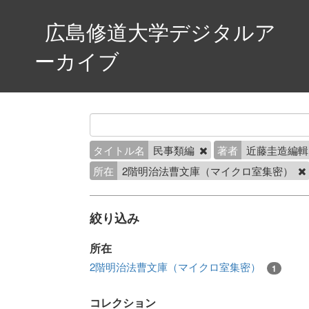
広島修道大学デジタルア
ーカイブ
タイトル名
民事類編
著者
近藤圭造編
所在
2階明治法曹文庫（マイクロ室集密）
絞り込み
所在
2階明治法曹文庫（マイクロ室集密）
1
コレクション