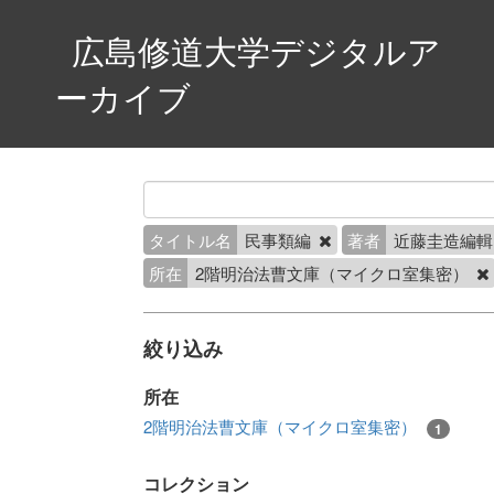
広島修道大学デジタルア
ーカイブ
タイトル名
民事類編
著者
近藤圭造編
所在
2階明治法曹文庫（マイクロ室集密）
絞り込み
所在
2階明治法曹文庫（マイクロ室集密）
1
コレクション