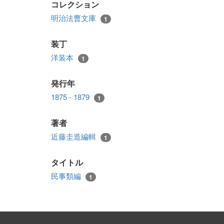
コレクション
明治法曹文庫
1
装丁
洋装本
1
発行年
1875 - 1879
1
著者
近藤圭造編輯
1
タイトル
民事類編
1