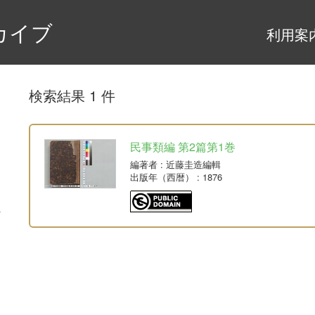
カイブ
利用案
検索結果 1 件
民事類編 第2篇第1巻
編著者
: 近藤圭造編輯
出版年（西暦）
: 1876