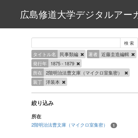
広島修道大学デジタルアー
タイトル名
民事類編
著者
近藤圭造編輯
発行年
1875 - 1879
所在
2階明治法曹文庫（マイクロ室集密）
装丁
洋装本
絞り込み
所在
2階明治法曹文庫（マイクロ室集密）
1