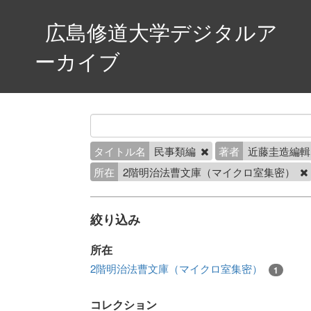
広島修道大学デジタルア
ーカイブ
タイトル名
民事類編
著者
近藤圭造編
所在
2階明治法曹文庫（マイクロ室集密）
絞り込み
所在
2階明治法曹文庫（マイクロ室集密）
1
コレクション