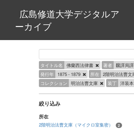
広島修道大学デジタルア
ーカイブ
タイトル名
佛蘭西法律書
著者
飜譯局譯
発行年
1875 - 1879
所在
2階明治法曹文
コレクション
明治法曹文庫
装丁
洋装
絞り込み
所在
2階明治法曹文庫（マイクロ室集密）
2