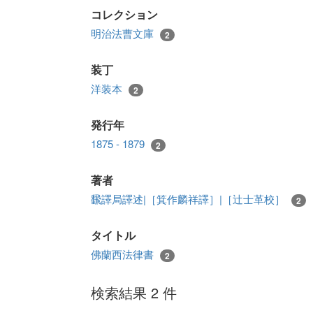
コレクション
明治法曹文庫
2
装丁
洋装本
2
発行年
1875 - 1879
2
著者
飜譯局譯述|［箕作麟祥譯］|［辻士革校］
2
タイトル
佛蘭西法律書
2
検索結果 2 件