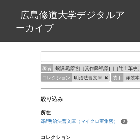
広島修道大学デジタルア
ーカイブ
著者
飜譯局譯述|［箕作麟祥譯］|［辻士革校
コレクション
明治法曹文庫
装丁
洋装
絞り込み
所在
2階明治法曹文庫（マイクロ室集密）
2
コレクション