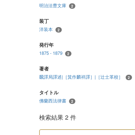
明治法曹文庫
2
装丁
洋装本
2
発行年
1875 - 1879
2
著者
飜譯局譯述|［箕作麟祥譯］|［辻士革校］
2
タイトル
佛蘭西法律書
2
検索結果 2 件