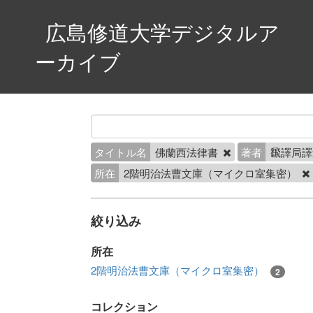
広島修道大学デジタルア
ーカイブ
タイトル名
佛蘭西法律書
著者
飜譯局譯
所在
2階明治法曹文庫（マイクロ室集密）
絞り込み
所在
2階明治法曹文庫（マイクロ室集密）
2
コレクション