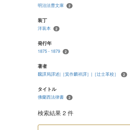
明治法曹文庫
2
装丁
洋装本
2
発行年
1875 - 1879
2
著者
飜譯局譯述|［箕作麟祥譯］|［辻士革校］
2
タイトル
佛蘭西法律書
2
検索結果 2 件