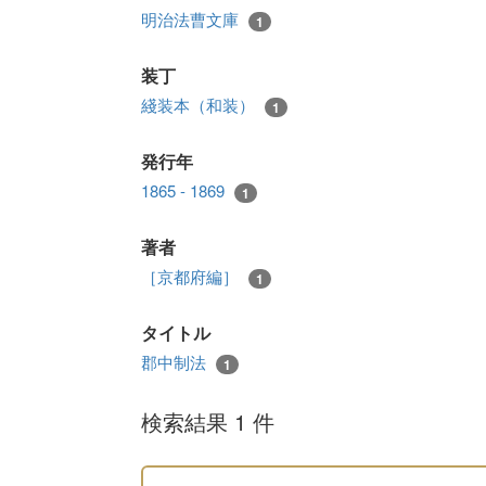
明治法曹文庫
1
装丁
綫装本（和装）
1
発行年
1865 - 1869
1
著者
［京都府編］
1
タイトル
郡中制法
1
検索結果 1 件