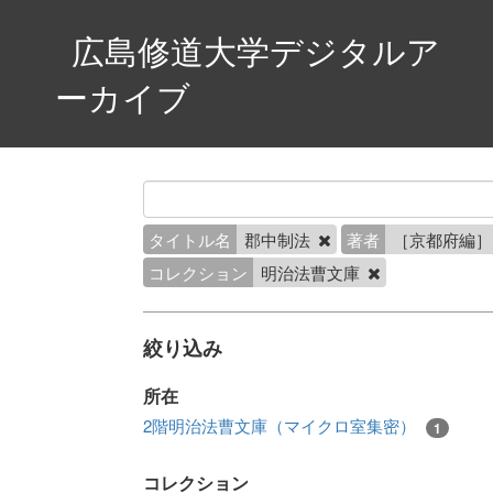
広島修道大学デジタルア
ーカイブ
タイトル名
郡中制法
著者
［京都府編
コレクション
明治法曹文庫
絞り込み
所在
2階明治法曹文庫（マイクロ室集密）
1
コレクション