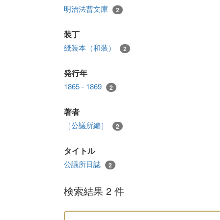
明治法曹文庫
2
装丁
綫装本（和装）
2
発行年
1865 - 1869
2
著者
［公議所編］
2
タイトル
公議所日誌
2
検索結果 2 件