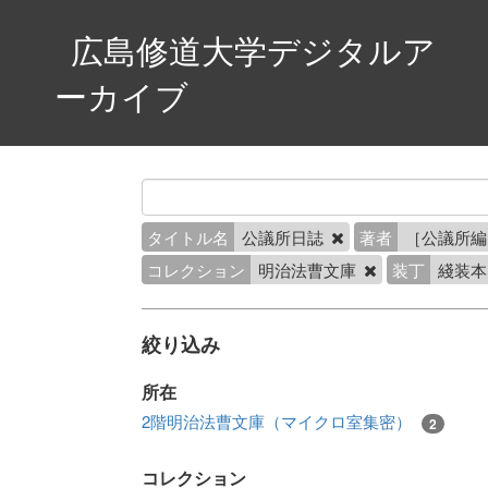
広島修道大学デジタルア
ーカイブ
タイトル名
公議所日誌
著者
［公議所
コレクション
明治法曹文庫
装丁
綫装
絞り込み
所在
2階明治法曹文庫（マイクロ室集密）
2
コレクション