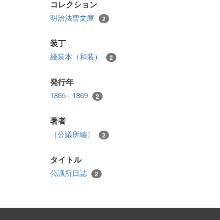
コレクション
明治法曹文庫
2
装丁
綫装本（和装）
2
発行年
1865 - 1869
2
著者
［公議所編］
2
タイトル
公議所日誌
2