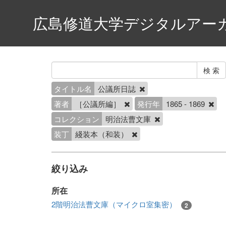
広島修道大学デジタルアー
タイトル名
公議所日誌
著者
［公議所編］
発行年
1865 - 1869
コレクション
明治法曹文庫
装丁
綫装本（和装）
絞り込み
所在
2階明治法曹文庫（マイクロ室集密）
2