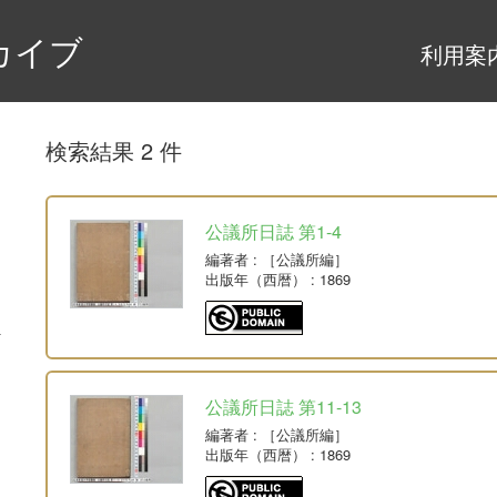
カイブ
利用案
検索結果 2 件
公議所日誌 第1-4
編著者
: ［公議所編］
出版年（西暦）
: 1869
公議所日誌 第11-13
編著者
: ［公議所編］
出版年（西暦）
: 1869