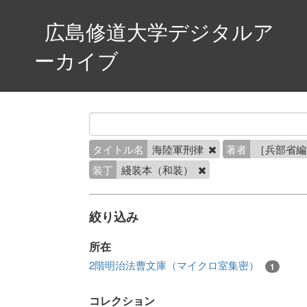
広島修道大学デジタルア
ーカイブ
タイトル名
海陸軍刑律
著者
［兵部省
装丁
綫装本（和装）
絞り込み
所在
2階明治法曹文庫（マイクロ室集密）
1
コレクション