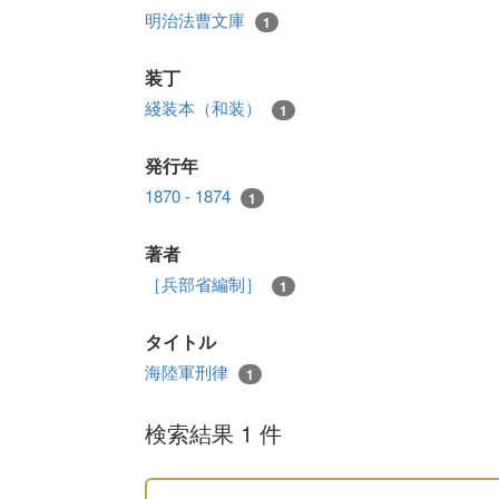
明治法曹文庫
1
装丁
綫装本（和装）
1
発行年
1870 - 1874
1
著者
［兵部省編制］
1
タイトル
海陸軍刑律
1
検索結果 1 件