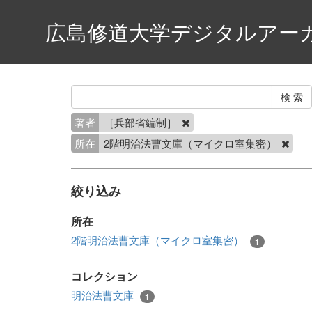
広島修道大学デジタルアー
著者
［兵部省編制］
所在
2階明治法曹文庫（マイクロ室集密）
絞り込み
所在
2階明治法曹文庫（マイクロ室集密）
1
コレクション
明治法曹文庫
1