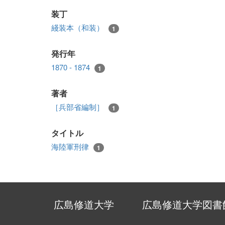
装丁
綫装本（和装）
1
発行年
1870 - 1874
1
著者
［兵部省編制］
1
タイトル
海陸軍刑律
1
広島修道大学
広島修道大学図書