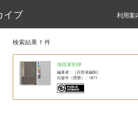
カイブ
利用案
検索結果 1 件
海陸軍刑律
編著者
: ［兵部省編制］
出版年（西暦）
: 1871