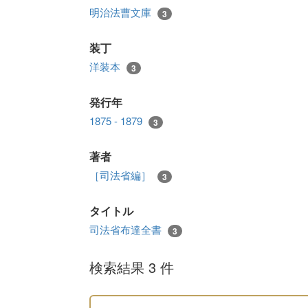
明治法曹文庫
3
装丁
洋装本
3
発行年
1875 - 1879
3
著者
［司法省編］
3
タイトル
司法省布達全書
3
検索結果 3 件