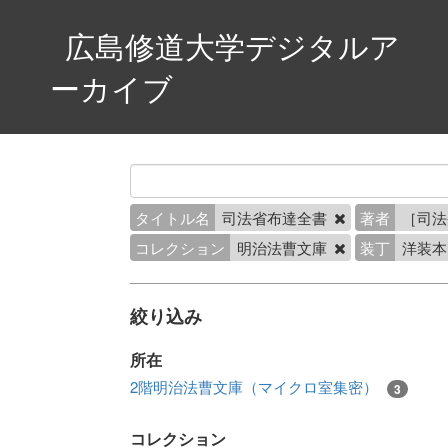
広島修道大学デジタルア
ーカイブ
タイトル名
司法省布達全書
著者
［司
コレクション
明治法曹文庫
装丁
洋装
絞り込み
所在
2階明治法曹文庫（マイクロ室集密）
3
コレクション