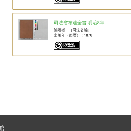
司法省布達全書 明治8年
編著者
: ［司法省編］
出版年（西暦）
: 1876
館