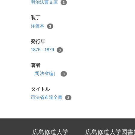
明治法曹文庫
3
装丁
洋装本
3
発行年
1875 - 1879
3
著者
［司法省編］
3
タイトル
司法省布達全書
3
広島修道大学
広島修道大学図書