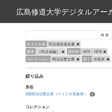
広島修道大学デジタルアー
タイトル名
司法省布達全書
著者
［司法省編］
発行年
1875 - 1879
コレクション
明治法曹文庫
装丁
洋装本
絞り込み
所在
2階明治法曹文庫（マイクロ室集密）
3
コレクション