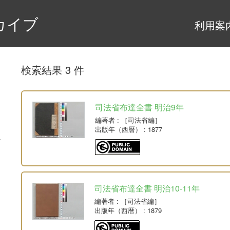
カイブ
利用案
検索結果 3 件
司法省布達全書 明治9年
編著者
: ［司法省編］
出版年（西暦）
: 1877
司法省布達全書 明治10-11年
編著者
: ［司法省編］
出版年（西暦）
: 1879