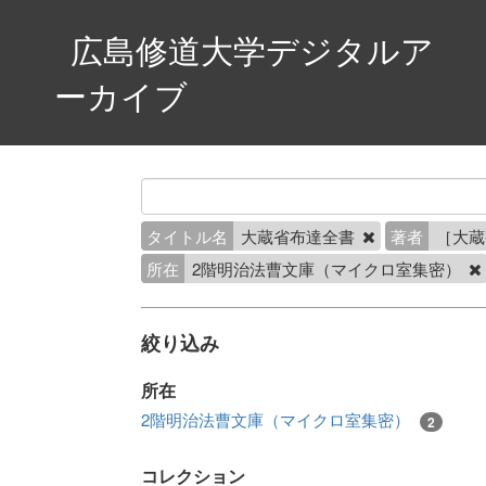
広島修道大学デジタルア
ーカイブ
タイトル名
大蔵省布達全書
著者
［大
所在
2階明治法曹文庫（マイクロ室集密）
絞り込み
所在
2階明治法曹文庫（マイクロ室集密）
2
コレクション