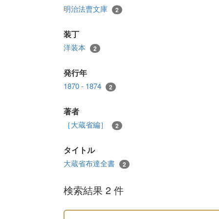
明治法曹文庫
2
装丁
洋装本
2
発行年
1870 - 1874
2
著者
［大蔵省編］
2
タイトル
大蔵省布達全書
2
検索結果 2 件