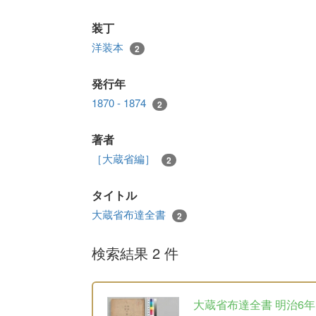
装丁
洋装本
2
発行年
1870 - 1874
2
著者
［大蔵省編］
2
タイトル
大蔵省布達全書
2
検索結果 2 件
大蔵省布達全書 明治6年