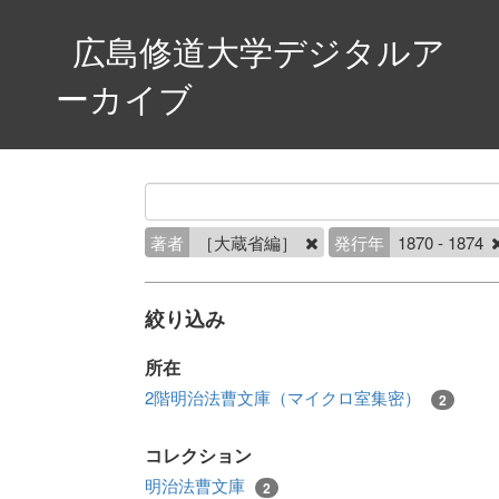
広島修道大学デジタルア
ーカイブ
著者
［大蔵省編］
発行年
1870 - 1874
絞り込み
所在
2階明治法曹文庫（マイクロ室集密）
2
コレクション
明治法曹文庫
2