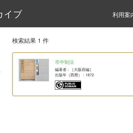
カイブ
利用案
検索結果 1 件
市中制法
編著者
: ［大阪府編］
出版年（西暦）
: 1872