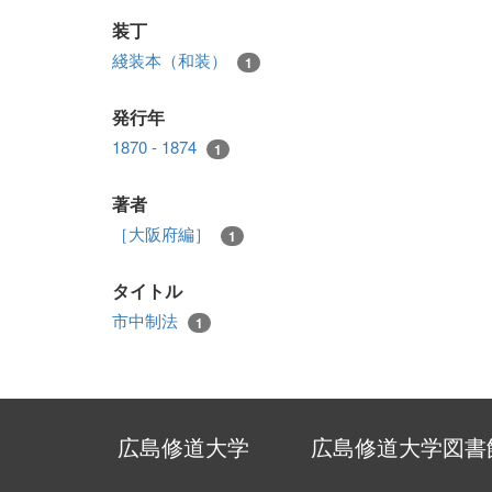
装丁
綫装本（和装）
1
発行年
1870 - 1874
1
著者
［大阪府編］
1
タイトル
市中制法
1
広島修道大学
広島修道大学図書