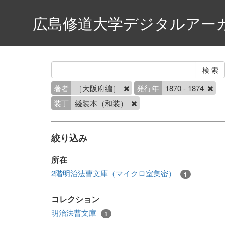
広島修道大学デジタルアー
著者
［大阪府編］
発行年
1870 - 1874
装丁
綫装本（和装）
絞り込み
所在
2階明治法曹文庫（マイクロ室集密）
1
コレクション
明治法曹文庫
1