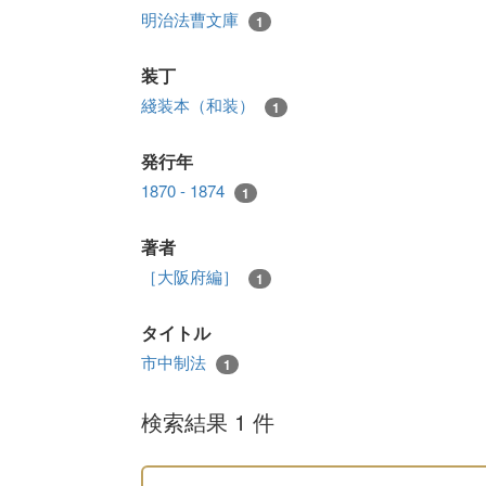
明治法曹文庫
1
装丁
綫装本（和装）
1
発行年
1870 - 1874
1
著者
［大阪府編］
1
タイトル
市中制法
1
検索結果 1 件