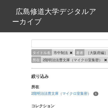
広島修道大学デジタルア
ーカイブ
タイトル名
市中制法
著者
［大阪府編
所在
2階明治法曹文庫（マイクロ室集密）
絞り込み
所在
2階明治法曹文庫（マイクロ室集密）
1
コレクション