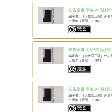
布告全書 明治6年[版] 第
編著者
: ［太政官正院］外史
出版年（西暦）
: 1873
布告全書 明治6年[版] 第
編著者
: ［太政官正院］外史
出版年（西暦）
: 1873
布告全書 明治6年[版] 第
編著者
: ［太政官正院］外史
出版年（西暦）
: 1873