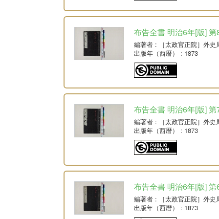
布告全書 明治6年[版] 第
編著者
: ［太政官正院］外史
出版年（西暦）
: 1873
布告全書 明治6年[版] 第
編著者
: ［太政官正院］外史
出版年（西暦）
: 1873
布告全書 明治6年[版] 第
編著者
: ［太政官正院］外史
出版年（西暦）
: 1873