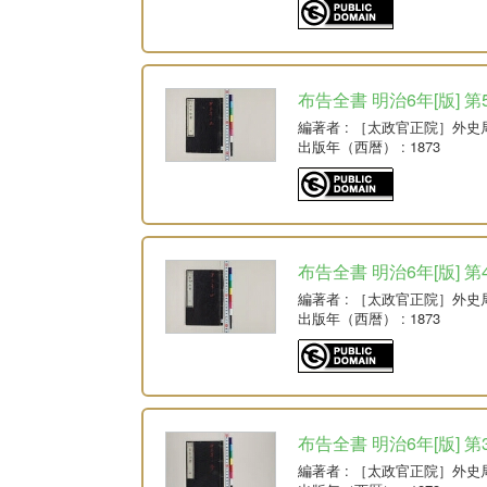
布告全書 明治6年[版] 第
編著者
: ［太政官正院］外史
出版年（西暦）
: 1873
布告全書 明治6年[版] 第
編著者
: ［太政官正院］外史
出版年（西暦）
: 1873
布告全書 明治6年[版] 第
編著者
: ［太政官正院］外史