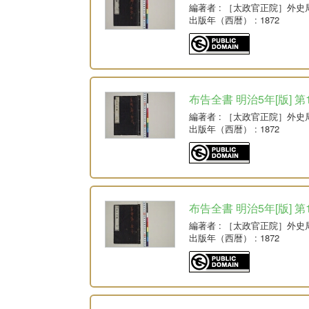
編著者
: ［太政官正院］外史
出版年（西暦）
: 1872
布告全書 明治5年[版] 第
編著者
: ［太政官正院］外史
出版年（西暦）
: 1872
布告全書 明治5年[版] 第
編著者
: ［太政官正院］外史
出版年（西暦）
: 1872