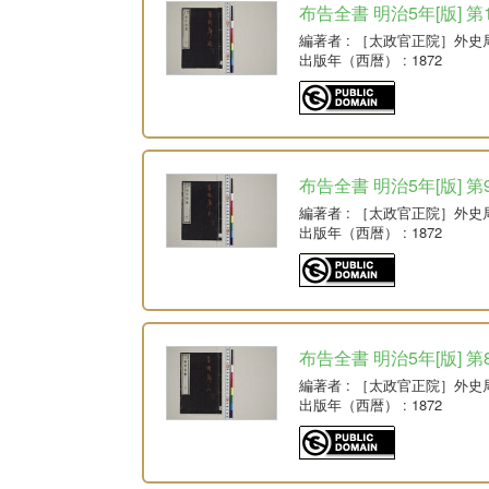
布告全書 明治5年[版] 第
編著者
: ［太政官正院］外史
出版年（西暦）
: 1872
布告全書 明治5年[版] 第
編著者
: ［太政官正院］外史
出版年（西暦）
: 1872
布告全書 明治5年[版] 第
編著者
: ［太政官正院］外史
出版年（西暦）
: 1872