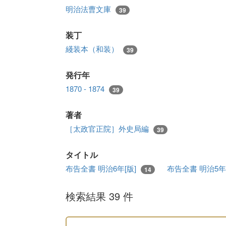
明治法曹文庫
39
装丁
綫装本（和装）
39
発行年
1870 - 1874
39
著者
［太政官正院］外史局編
39
タイトル
布告全書 明治6年[版]
布告全書 明治5年
14
検索結果 39 件