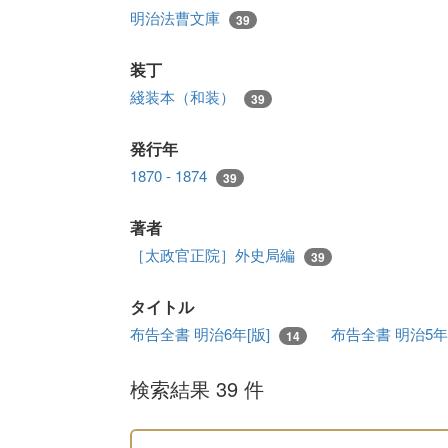
明治法曹文庫
39
装丁
綫装本（和装）
39
発行年
1870 - 1874
39
著者
［太政官正院］外史局編
39
タイトル
布告全書 明治6年[版]
布告全書 明治5年
14
検索結果 39 件