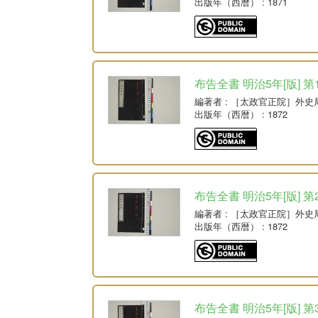
出版年（西暦）
: 1871
布告全書 明治5年[版] 第
編著者
: ［太政官正院］外史
出版年（西暦）
: 1872
布告全書 明治5年[版] 第
編著者
: ［太政官正院］外史
出版年（西暦）
: 1872
布告全書 明治5年[版] 第