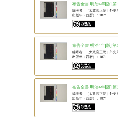
布告全書 明治4年[版] 第
編著者
: ［太政官正院］外史
出版年（西暦）
: 1871
布告全書 明治4年[版] 第
編著者
: ［太政官正院］外史
出版年（西暦）
: 1871
布告全書 明治4年[版] 第
編著者
: ［太政官正院］外史
出版年（西暦）
: 1871