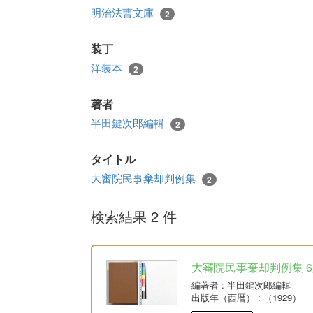
明治法曹文庫
2
装丁
洋装本
2
著者
半田鍵次郎編輯
2
タイトル
大審院民事棄却判例集
2
検索結果 2 件
大審院民事棄却判例集 6版 
編著者
: 半田鍵次郎編輯
出版年（西暦）
: （1929）