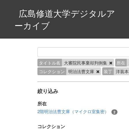
広島修道大学デジタルア
ーカイブ
タイトル名
大審院民事棄却判例集
所在
コレクション
明治法曹文庫
装丁
洋装
絞り込み
所在
2階明治法曹文庫（マイクロ室集密）
2
コレクション