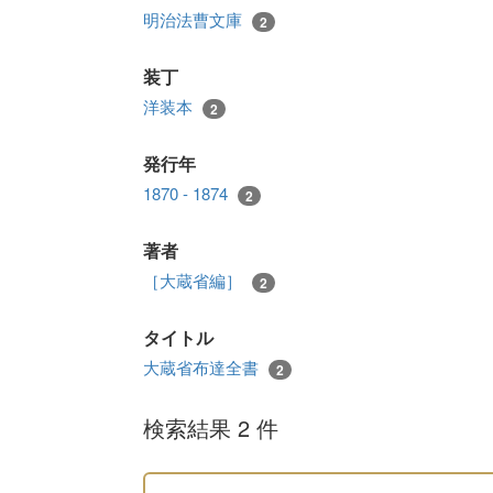
明治法曹文庫
2
装丁
洋装本
2
発行年
1870 - 1874
2
著者
［大蔵省編］
2
タイトル
大蔵省布達全書
2
検索結果 2 件