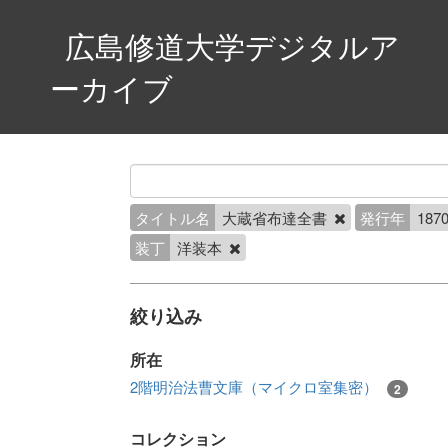
広島修道大学デジタルア
ーカイブ
タイトル名
大蔵省布達全書
発行年
1870
装丁
洋装本
絞り込み
所在
2階明治法曹文庫（マイクロ室集密）
2
コレクション