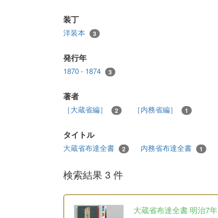
装丁
洋装本
3
発行年
1870 - 1874
3
著者
［大蔵省編］
［内務省編］
2
1
タイトル
大蔵省布達全書
内務省布達全書
2
1
検索結果 3 件
大蔵省布達全書 明治7年