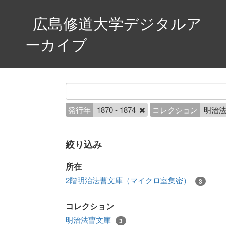
広島修道大学デジタルア
ーカイブ
発行年
1870 - 1874
コレクション
明治
絞り込み
所在
2階明治法曹文庫（マイクロ室集密）
3
コレクション
明治法曹文庫
3