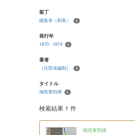
装丁
綫装本（和装）
1
発行年
1870 - 1874
1
著者
［兵部省編制］
1
タイトル
海陸軍刑律
1
検索結果 1 件
海陸軍刑律