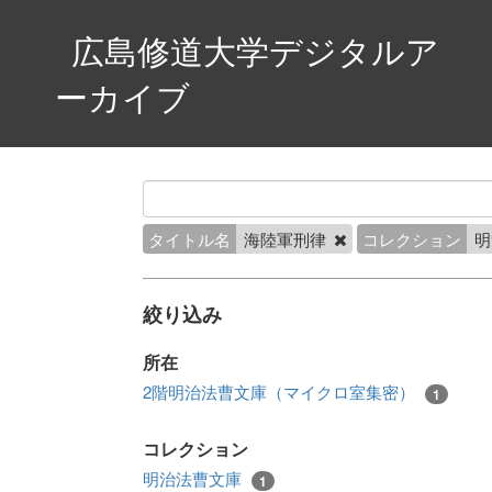
広島修道大学デジタルア
ーカイブ
タイトル名
海陸軍刑律
コレクション
明
絞り込み
所在
2階明治法曹文庫（マイクロ室集密）
1
コレクション
明治法曹文庫
1