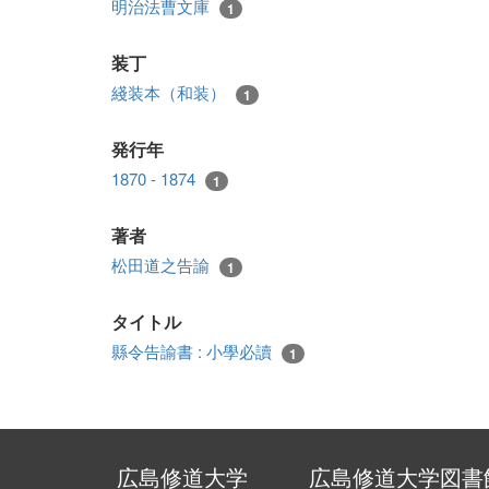
明治法曹文庫
1
装丁
綫装本（和装）
1
発行年
1870 - 1874
1
著者
松田道之告諭
1
タイトル
縣令告諭書 : 小學必讀
1
広島修道大学
広島修道大学図書