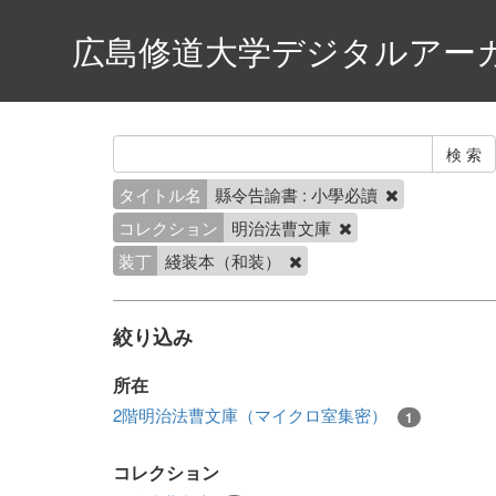
広島修道大学デジタルアー
タイトル名
縣令告諭書 : 小學必讀
コレクション
明治法曹文庫
装丁
綫装本（和装）
絞り込み
所在
2階明治法曹文庫（マイクロ室集密）
1
コレクション