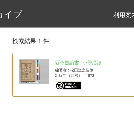
カイブ
利用案
検索結果 1 件
縣令告諭書 : 小學必讀
編著者
: 松田道之告諭
出版年（西暦）
: 1873