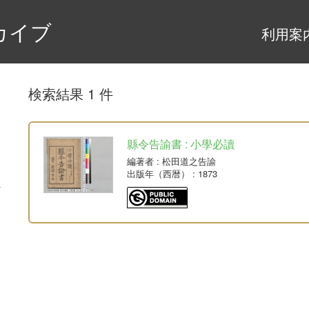
カイブ
利用案
検索結果 1 件
縣令告諭書 : 小學必讀
編著者
: 松田道之告諭
出版年（西暦）
: 1873