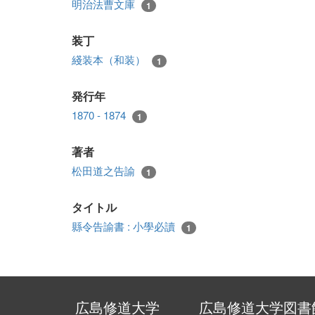
明治法曹文庫
1
装丁
綫装本（和装）
1
発行年
1870 - 1874
1
著者
松田道之告諭
1
タイトル
縣令告諭書 : 小學必讀
1
広島修道大学
広島修道大学図書