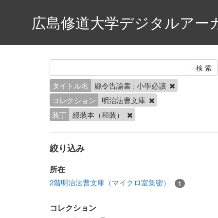
広島修道大学デジタルアー
タイトル名
縣令告諭書 : 小學必讀
コレクション
明治法曹文庫
装丁
綫装本（和装）
絞り込み
所在
2階明治法曹文庫（マイクロ室集密）
1
コレクション