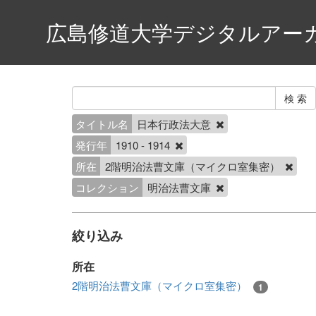
広島修道大学デジタルアー
タイトル名
日本行政法大意
発行年
1910 - 1914
所在
2階明治法曹文庫（マイクロ室集密）
コレクション
明治法曹文庫
絞り込み
所在
2階明治法曹文庫（マイクロ室集密）
1