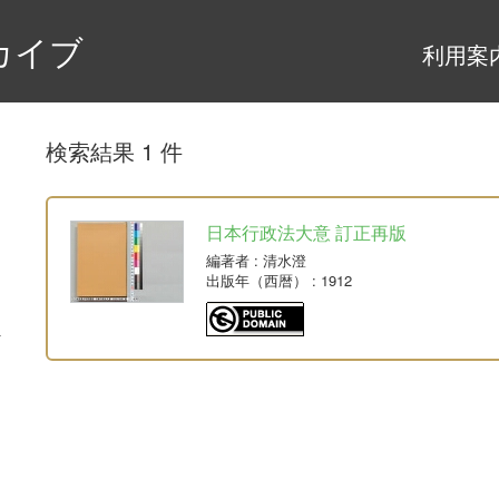
カイブ
利用案
検索結果 1 件
日本行政法大意 訂正再版
編著者
: 清水澄
出版年（西暦）
: 1912