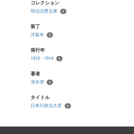
コレクション
明治法曹文庫
1
装丁
洋装本
1
発行年
1910 - 1914
1
著者
清水澄
1
タイトル
日本行政法大意
1