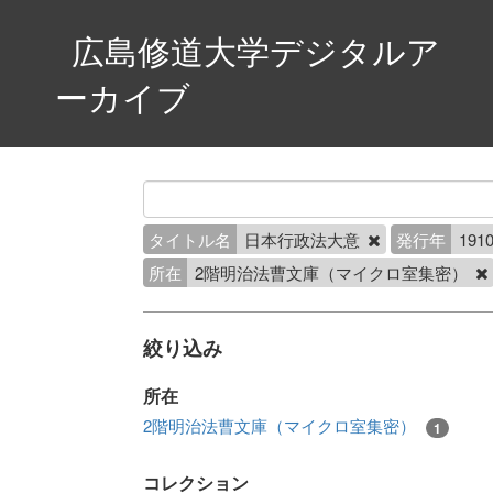
広島修道大学デジタルア
ーカイブ
タイトル名
日本行政法大意
発行年
1910
所在
2階明治法曹文庫（マイクロ室集密）
絞り込み
所在
2階明治法曹文庫（マイクロ室集密）
1
コレクション