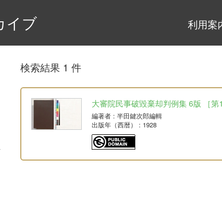
カイブ
利用案
検索結果 1 件
大審院民事破毀棄却判例集 6版 ［第1-4
編著者
: 半田鍵次郎編輯
出版年（西暦）
: 1928