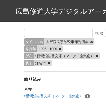
広島修道大学デジタルアー
タイトル名
大審院民事破毀棄却判例集
発行年
1925 - 1929
所在
2階明治法曹文庫（マイクロ室集密）
装丁
洋装本
絞り込み
所在
2階明治法曹文庫（マイクロ室集密）
1