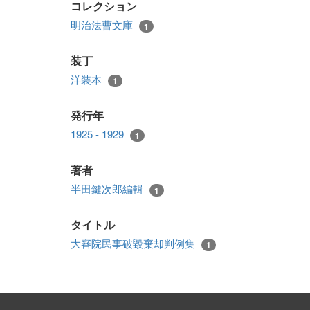
コレクション
明治法曹文庫
1
装丁
洋装本
1
発行年
1925 - 1929
1
著者
半田鍵次郎編輯
1
タイトル
大審院民事破毀棄却判例集
1