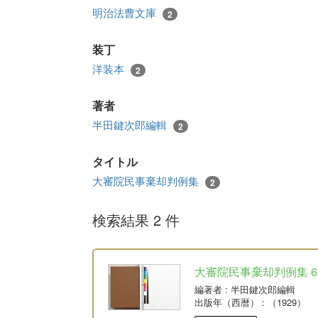
明治法曹文庫
2
装丁
洋装本
2
著者
半田鍵次郎編輯
2
タイトル
大審院民事棄却判例集
2
検索結果 2 件
大審院民事棄却判例集 6版 
編著者
: 半田鍵次郎編輯
出版年（西暦）
: （1929）