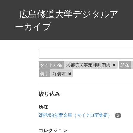
広島修道大学デジタルア
ーカイブ
タイトル名
大審院民事棄却判例集
所在
装丁
洋装本
絞り込み
所在
2階明治法曹文庫（マイクロ室集密）
2
コレクション