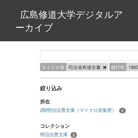
広島修道大学デジタルア
ーカイブ
タイトル名
司法省布達全書
発行年
1880
絞り込み
所在
2階明治法曹文庫（マイクロ室集密）
2
コレクション
明治法曹文庫
2