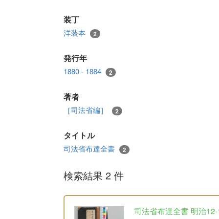
装丁
洋装本
2
発行年
1880 - 1884
2
著者
［司法省編］
2
タイトル
司法省布達全書
2
検索結果 2 件
司法省布達全書 明治12-