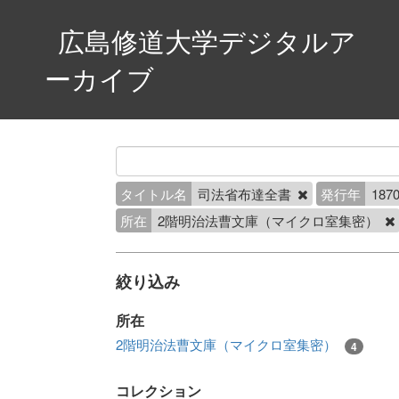
広島修道大学デジタルア
ーカイブ
タイトル名
司法省布達全書
発行年
1870
所在
2階明治法曹文庫（マイクロ室集密）
絞り込み
所在
2階明治法曹文庫（マイクロ室集密）
4
コレクション