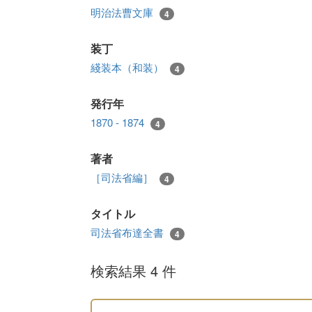
明治法曹文庫
4
装丁
綫装本（和装）
4
発行年
1870 - 1874
4
著者
［司法省編］
4
タイトル
司法省布達全書
4
検索結果 4 件