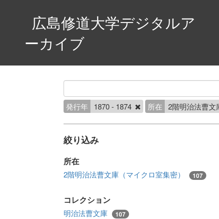
広島修道大学デジタルア
ーカイブ
発行年
1870 - 1874
所在
2階明治法曹文
絞り込み
所在
2階明治法曹文庫（マイクロ室集密）
107
コレクション
明治法曹文庫
107