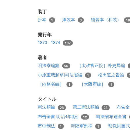
装丁
折本
洋装本
綫装本（和装）
1
3
10
発行年
1870 - 1874
107
著者
明法寮編纂
［太政官正院］外史局編
56
小原重哉起草|司法省編
松田道之告諭
1
［内務省編］
［大阪府編］
1
1
タイトル
憲法類編
第二憲法類編
布告全
28
28
布告全書 明治4年[版]
司法省布達全書
12
市中制法
海陸軍刑律
監獄則圖
1
1