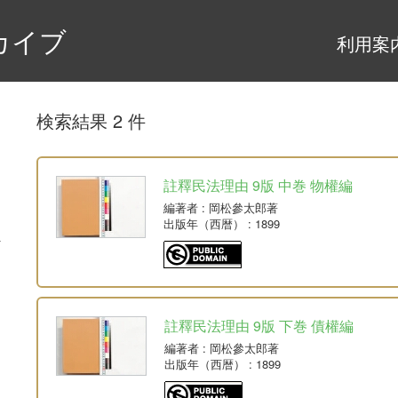
カイブ
利用案
検索結果 2 件
註釋民法理由 9版 中巻 物權編
編著者
: 岡松參太郎著
出版年（西暦）
: 1899
註釋民法理由 9版 下巻 債權編
編著者
: 岡松參太郎著
出版年（西暦）
: 1899