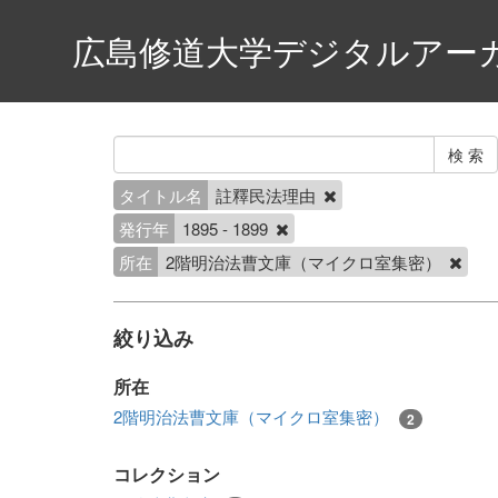
広島修道大学デジタルアー
タイトル名
註釋民法理由
発行年
1895 - 1899
所在
2階明治法曹文庫（マイクロ室集密）
絞り込み
所在
2階明治法曹文庫（マイクロ室集密）
2
コレクション