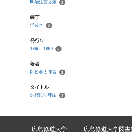
明治法曹文庫
2
装丁
洋装本
2
発行年
1895 - 1899
2
著者
岡松參太郎著
2
タイトル
註釋民法理由
2
広島修道大学
広島修道大学図書