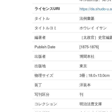
ライセンスURI
https://da.shudo-u.a
タイトル
法例彙纂
タイトルヨミ
ホウレイ イサン
編著者
［太政官］史官編
Publish Date
[1875-1876]
出版者
博聞本社
出版地
東京
物理サイズ
3冊 ; 18.0×13.0cm
装丁
洋装本
写刊区分
刊
コレクション
明治法曹文庫