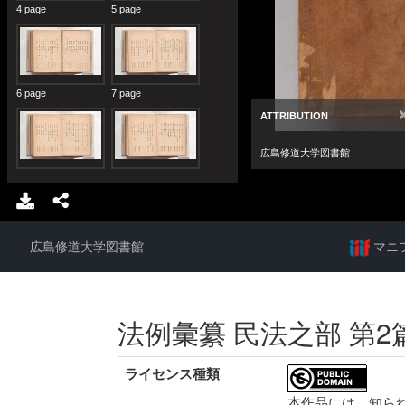
広島修道大学図書館
マニ
法例彙纂 民法之部 第2
ライセンス種類
本作品には、知ら