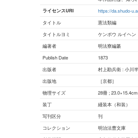
ライセンスURI
https://da.shudo-u.a
タイトル
憲法類編
タイトルヨミ
ケンポウ ルイヘン
編著者
明法寮編纂
Publish Date
1873
出版者
村上勘兵衛 : 小川
出版地
［京都］
物理サイズ
28冊 ; 23.0×15.4cm
装丁
綫装本（和装）
写刊区分
刊
コレクション
明治法曹文庫