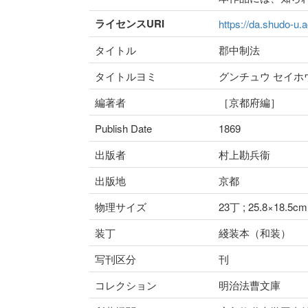
ライセンスURI
https://da.shudo-u.a
タイトル
郡中制法
タイトルヨミ
グンチュウ セイホ
編著者
［京都府編］
Publish Date
1869
出版者
村上勘兵衞
出版地
京都
物理サイズ
23丁 ; 25.8×18.5cm
装丁
綫装本（和装）
写刊区分
刊
コレクション
明治法曹文庫