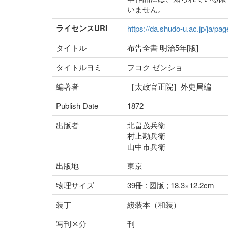
いません。
ライセンスURI
https://da.shudo-u.ac.jp/ja/pa
タイトル
布告全書 明治5年[版]
タイトルヨミ
フコク ゼンショ
編著者
［太政官正院］外史局編
Publish Date
1872
出版者
北畠茂兵衛
村上勘兵衛
山中市兵衛
出版地
東京
物理サイズ
39冊 : 図版 ; 18.3×12.2cm
装丁
綫装本（和装）
写刊区分
刊