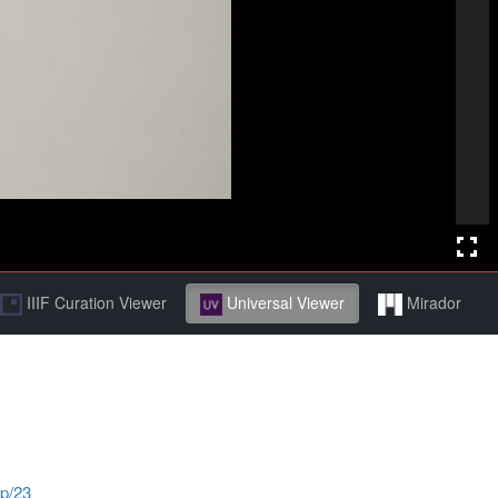
IIIF Curation Viewer
Universal Viewer
Mirador
jp/23