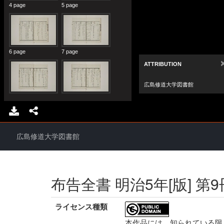
広島修道大学図書館
布告全書 明治5年[版] 第9
ライセンス種類
本作品には、知られている限