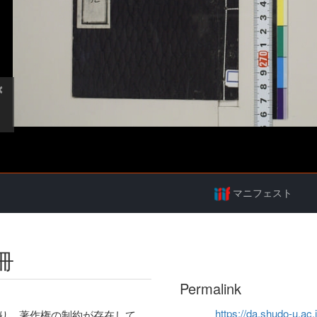
マニフェスト
冊
Permalink
https://da.shudo-u.ac.
り、著作権の制約が存在して